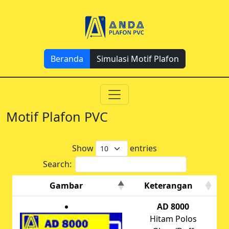
Beranda
Simulasi Motif Plafon
Motif Plafon PVC
Show
entries
Search:
Gambar
Keterangan
AD 8000
Hitam Polos